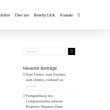
Helfen
Über uns
Benefiz GEK
Kontakt
Suche
nach:
Neueste Beiträge
Zum Ersten, zum Zweiten,
zum Dritten, verkauft an
staltung
………
nstaltungen
hten-
ation
Fertigstellung des
he
Computerraums unseres
Projektes Pequeno Dom