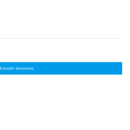
und
Auftrag des Verein zur Förderung brasilianischer
Ansi
asilien
Navi
Heute
Nächste
Veranstal
Kalender abonnieren