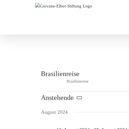
Zum
Inhalt
springen
Brasilienreise
Brasilienreise
Veranstaltungen
Veranstaltungen
Anstehende
Datum
wählen.
August 2024