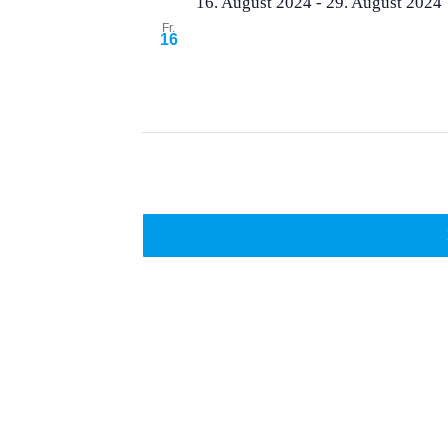
16. August 2024
-
29. August 2024
Fr.
2024 mit PE VERMELHO TOURS im 
16
Straßenkinder e.V. & GES nach Br
Vorherige
Veranstaltungen