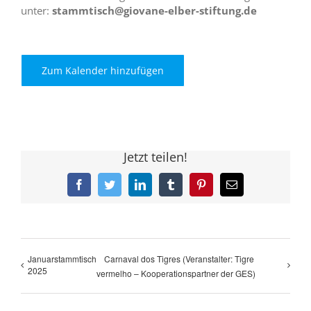
unter:
stammtisch@giovane-elber-stiftung.de
Zum Kalender hinzufügen
Jetzt teilen!
Facebook
Twitter
LinkedIn
Tumblr
Pinterest
E-
Mail
Januarstammtisch
Carnaval dos Tigres (Veranstalter: Tigre
2025
vermelho – Kooperationspartner der GES)