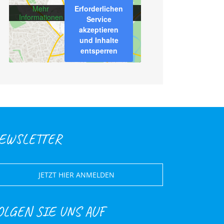
Erforderlichen
Mehr
Informationen
Service
akzeptieren
und Inhalte
entsperren
EWSLETTER
JETZT HIER ANMELDEN
OLGEN SIE UNS AUF