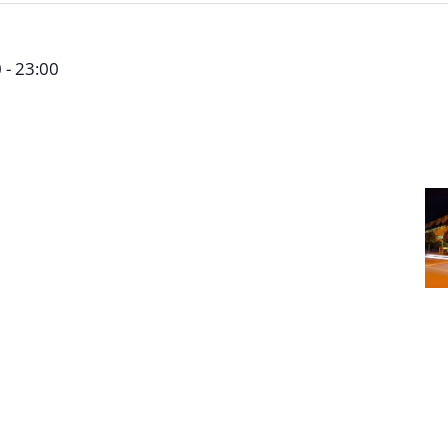
0
-
23:00
ch 2024
ttgart
Schwieberdinger Str. 198, Stuttgart -
land
indet am Donnerstag, den 07.03.2024 ab 19:30 Uhr
kammer, Schwieberdinger Strasse 198, 70435 Stuttgart
rnen Sie unseren Gastgeber für diesen Abend etwas
Wichmann ist ein großer Unterstüter des Vereins /
ngagiert er sich selber sozial: Interessenten,
 und Freunde des Vereins und der Stiftung, aber auch
und Stiftung kennen lernen möchten, sind recht herzlich
 Planung bitten wir um [...]