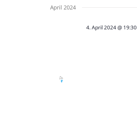
April 2024
4. April 2024 @ 19:30
Aprilstammtis
Restaurant Taverne S
Winterbach
Interessenten, Sponsore
Do.
4
Stiftung, aber auch Neu
aufgepasst. Sie wollen s
informieren? Dann habe
Stammtisch. Unser Apri
19:30 Uhr in der Tavern
Winterbach statt. Zur 
unter: info@giovane-el