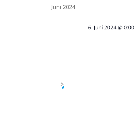
Juni 2024
6. Juni 2024 @ 0:00
Jahreshauptve
Förderung bras
VfL-Vereinsheim "Zum
EINLADUNG zur Jahresh
Do.
6
brasilianischer Straßenki
Mitglieder, Unterstütze
brasilianischer Straßen
Donnerstag, 06.06.2024
59 73650 Winterbach Hör
Brasilien, Indien und Nep
Mitgliederversammlung i
herzlich eingeladen mitz