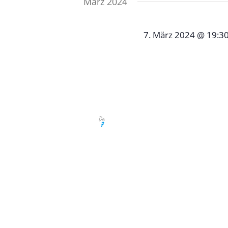
März 2024
Ansichten,
7. März 2024 @ 19:3
Navigation
Märzstammtis
Alte Hofkammer - Stu
Zuffenhausen, Deutsch
Unser Märzstammtisch f
Do.
7
im Restaurant Alte Hof
Zuffenhausen statt. Le
besser kennen: Stephan 
Stiftung, zum anderen a
Sponsoren, Unterstützer
Neugierige, die Verein 
eingeladen. Zur besseren