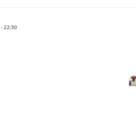
-
22:30
ch 2024
okrates - Winterbach
Schorndorfer Str. 1,
n, Unterstützer und Freunde des Vereins und der
gierige, die Verein und Stiftung kennen lernen möchten
ich über unsere Arbeit in Verein und Stiftung
n Sie nun die Gelegenheit. Kommen Sie zu unserem
lstammtisch findet am Donnerstag, den 04.04.2024 ab
e Sokrates "Adler", SchorndorferStr. 1, 73650
besseren Planung bitten wir um Anmeldung
ber-stiftung.de Impressionen Märzstammtisch: