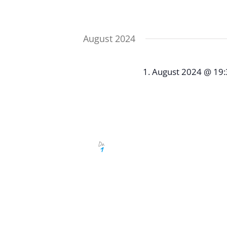
August 2024
1. August 2024 @ 19
Auguststammt
Ristorante & Pizzeria
Auch in den Sommerferie
Do.
1
Sponsoren, Unterstützer
Neugierige, die Verein 
hierzu ein. Unser Augu
19:30 Uhr im Ristorante
Schorndorf statt. Um b
unter: stammtisch@giov