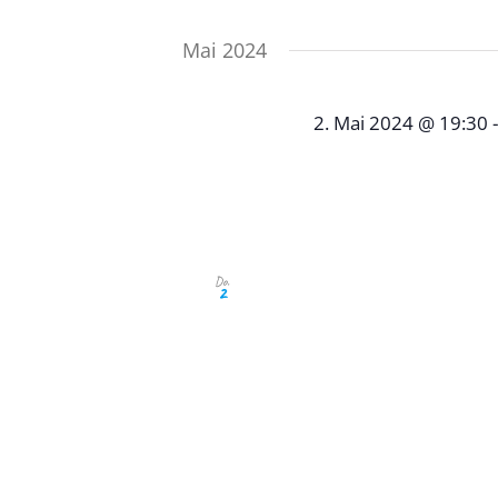
Mai 2024
2. Mai 2024 @ 19:30
Maistammtisc
Schmiegs Rems-Bese
Unser Maistammtisch fi
Do.
2
Schmiegs Rems Besen, S
Interessenten, Sponsore
Stiftung, aber auch Neug
möchten, sind recht her
Anmeldung unter: info@
Aprilstammtisch: