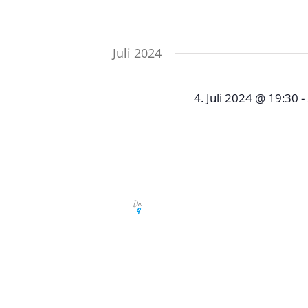
Juli 2024
4. Juli 2024 @ 19:30
-
Julistammtisc
Restaurant Pizzeria 
Interessenten, Sponsore
Do.
4
Stiftung, aber auch Neu
aufgepasst. Sie wollen s
informieren? Dann habe
Stammtisch. Unser Juli
19:30 Uhr im Ristorante
Remshalden-Geradstetten
Anmeldung unter: info@