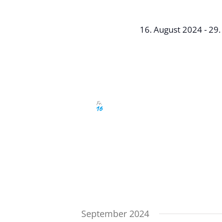
16. August 2024
-
29.
2024 mit PE 
Verein zur För
Straßenkinder
Fr.
16
Nach der Pandemie hat 
Martina Merklinger zus
Brasilien auf die Beine 
Neuerung bitten wir no
nicht reichen. Program
sich unter: info@giovane
September 2024