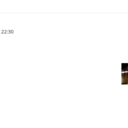
-
22:30
h 2024
n
Sudetenstrasse 4, Winterbach, Deutschland
ndet am Donnerstag, den 02.05.2024 ab 19:30 Uhr im
udetenstrasse 4, 73650 Winterbach statt.
n, Unterstützer und Freunde des Vereins und der
ierige, die Verein und Stiftung kennen lernen
zlich eingeladen. Zur besseren Planung bitten wir um
giovane-elber-stiftung.de Impressionen vom