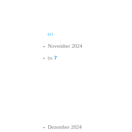
Feijoada da Dona Iraci Genießen Sie einen br
wird auch eine vegetarische Variante gekocht
Kinder bis 10Jahre: Eintritt + Essen 6,-- € D
anmeldung@giovane-elber-stiftung.de Es [...]
€15
November 2024
7
Do.
Novemberstammtisch 2024
7. November 2024 @ 19:30
-
22:30
Gasthaus Wörner`s
Ostlandstraße 2, Winterb
Unser Novemberstammtisch findet am Donnerst
Sponsoren, Unterstützer und Freunde des Vere
Zur besseren Planung bitten wir um Anmeldun
Dezember 2024