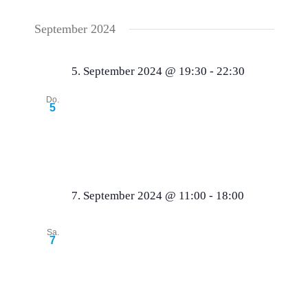
September 2024
5. September 2024 @ 19:30
-
22:30
Septemberstammtisch 2024
Do.
5
Vereinsgaststätte KTSV Hösslinswart
Roter
Stich 1, Berglen, Deutschland
7. September 2024 @ 11:00
-
18:00
Charity Turnier „Fit all Open“
Sa.
Zugunsten der Giovane-Elber-Stiftung
7
Golf- & Landclub Haghof
Haghof 6, Alfdorf-
Haghof, Deutschland