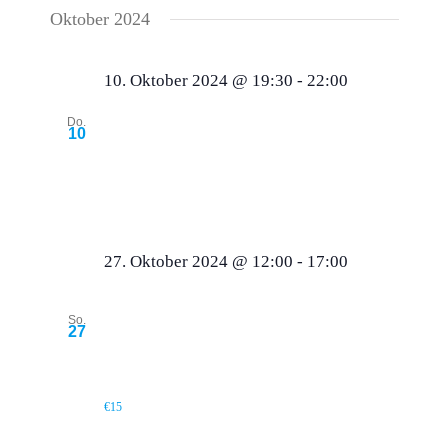
Oktober 2024
10. Oktober 2024 @ 19:30
-
22:00
Oktoberstammtisch 2024
Do.
10
Restaurant Remsstuben
An der Talaue 4,
Waiblingen
27. Oktober 2024 @ 12:00
-
17:00
Feijoada-Nachmittag
So.
27
Bürgerhaus Kelter Winterbach
Ritterstraße 3,
Winterbach
€15