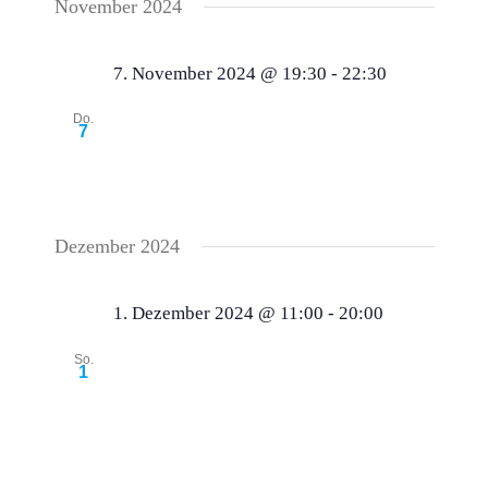
November 2024
7. November 2024 @ 19:30
-
22:30
Novemberstammtisch 2024
Do.
7
Gasthaus Wörner`s
Ostlandstraße 2,
Winterbach, Deutschland
Dezember 2024
1. Dezember 2024 @ 11:00
-
20:00
Teilnahme am traditionellen
So.
1
Winterbacher Weihnachtsmarkt
Am Marktplatz
Winterbach