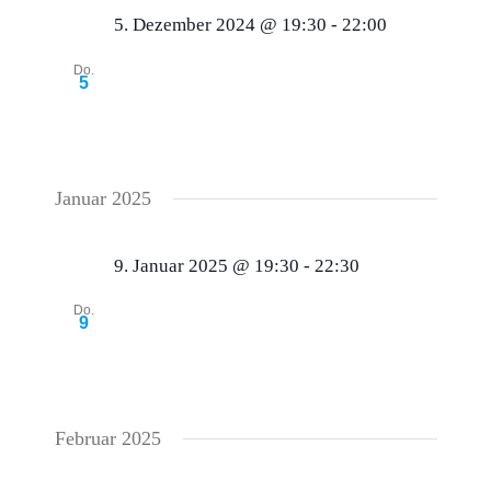
5. Dezember 2024 @ 19:30
-
22:00
Dezemberstammtisch 2024
Do.
5
Taverne Sokrates Winterbach
Schorndorfer
Str.1, Winterbach
Januar 2025
9. Januar 2025 @ 19:30
-
22:30
Januarstammtisch 2025
Do.
9
Landgasthof Zum Löwen
Marktstr. 2,
Weinstadt -Beutelsbach, Deutschland
Februar 2025