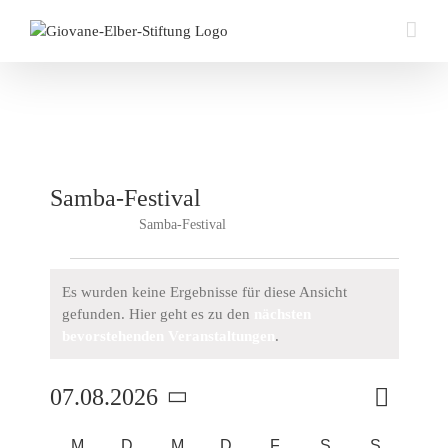
Zum
Inhalt
springen
Samba-Festival
Samba-Festival
Veranstaltungen
Veranstaltungen
Es wurden keine Ergebnisse für diese Ansicht
gefunden. Hier geht es zu den
nächsten
Hinweis
bevorstehenden Veranstaltungen
.
Veransta
07.08.2026
Monat
Suche
Veran
Ansichte
Datum
Navigati
M
MONTAG
D
DIENSTAG
M
MITTWOCH
D
DONNERSTAG
F
FREITAG
S
SAMSTAG
S
SONNT