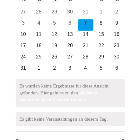
wählen.
Kalender
Such
0
0
0
0
0
0
0
27
28
29
30
31
1
2
von
Veranstaltungen
Veranstaltungen
Veranstaltungen
Veranstaltungen
Veranstaltungen
Veranstaltungen
Veranstalt
und
0
0
0
0
0
0
0
3
4
5
6
7
8
9
Veranstaltungen
Veranstaltungen
Veranstaltungen
Veranstaltungen
Veranstaltungen
Veranstaltungen
Veranstalt
Veranstaltungen
0
0
0
0
0
0
0
10
11
12
13
14
15
16
Ansich
Veranstaltungen
Veranstaltungen
Veranstaltungen
Veranstaltungen
Veranstaltungen
Veranstaltungen
Veranstalt
0
0
0
0
0
0
0
17
18
19
20
21
22
23
Navig
Veranstaltungen
Veranstaltungen
Veranstaltungen
Veranstaltungen
Veranstaltungen
Veranstaltungen
Veranstalt
0
0
0
0
0
0
0
24
25
26
27
28
29
30
Veranstaltungen
Veranstaltungen
Veranstaltungen
Veranstaltungen
Veranstaltungen
Veranstaltungen
Veranstalt
0
0
0
0
0
0
0
31
1
2
3
4
5
6
Veranstaltungen
Veranstaltungen
Veranstaltungen
Veranstaltungen
Veranstaltungen
Veranstaltungen
Veranstalt
Es wurden keine Ergebnisse für diese Ansicht
gefunden. Hier geht es zu den
nächsten
Hinweis
bevorstehenden Veranstaltungen
.
Es gibt keine Veranstaltungen an diesem Tag.
Hinweis