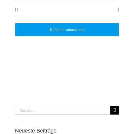
Juli
Dieser Monat
Sep.
Kalender abonnieren
Suche
nach:
Neueste Beiträge