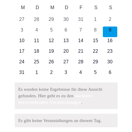
Veran
Datum
Navigati
wählen.
M
MONTAG
D
DIENSTAG
M
MITTWOCH
D
DONNERSTAG
F
FREITAG
S
SAMSTAG
S
SONNT
Kalender
Such
0
0
0
0
0
0
0
27
28
29
30
31
1
2
von
Veranstaltungen
Veranstaltungen
Veranstaltungen
Veranstaltungen
Veranstaltungen
Veranstaltungen
Veranstalt
und
0
0
0
0
0
0
0
3
4
5
6
7
8
9
Veranstaltungen
Veranstaltungen
Veranstaltungen
Veranstaltungen
Veranstaltungen
Veranstaltungen
Veranstalt
Veranstaltungen
0
0
0
0
0
0
0
10
11
12
13
14
15
16
Ansich
Veranstaltungen
Veranstaltungen
Veranstaltungen
Veranstaltungen
Veranstaltungen
Veranstaltungen
Veranstalt
0
0
0
0
0
0
0
17
18
19
20
21
22
23
Navig
Veranstaltungen
Veranstaltungen
Veranstaltungen
Veranstaltungen
Veranstaltungen
Veranstaltungen
Veranstalt
0
0
0
0
0
0
0
24
25
26
27
28
29
30
Veranstaltungen
Veranstaltungen
Veranstaltungen
Veranstaltungen
Veranstaltungen
Veranstaltungen
Veranstalt
0
0
0
0
0
0
0
31
1
2
3
4
5
6
Veranstaltungen
Veranstaltungen
Veranstaltungen
Veranstaltungen
Veranstaltungen
Veranstaltungen
Veranstalt
Es wurden keine Ergebnisse für diese Ansicht
gefunden. Hier geht es zu den
nächsten
Hinweis
bevorstehenden Veranstaltungen
.
Es gibt keine Veranstaltungen an diesem Tag.
Hinweis