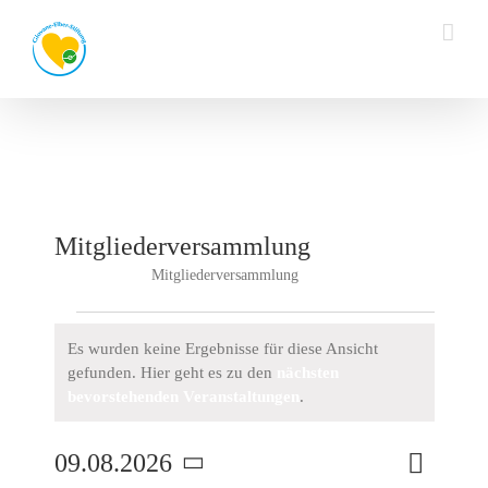
Zum
Inhalt
springen
Mitgliederversammlung
Mitgliederversammlung
Veranstaltungen
Veranstaltungen
Es wurden keine Ergebnisse für diese Ansicht
gefunden. Hier geht es zu den
nächsten
Hinweis
bevorstehenden Veranstaltungen
.
Veransta
09.08.2026
Monat
Suche
Ansichte