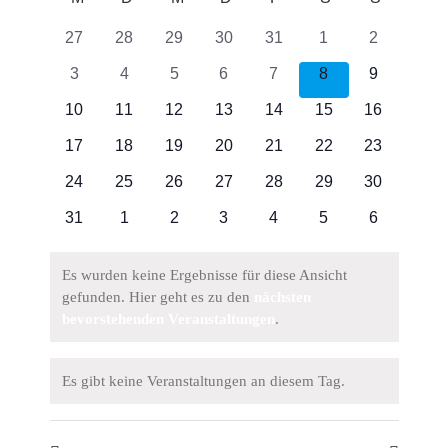
wählen.
Kalender
Such
0
0
0
0
0
0
0
27
28
29
30
31
1
2
von
Veranstaltungen
Veranstaltungen
Veranstaltungen
Veranstaltungen
Veranstaltungen
Veranstaltungen
Veranstalt
und
0
0
0
0
0
0
0
3
4
5
6
7
8
9
Veranstaltungen
Veranstaltungen
Veranstaltungen
Veranstaltungen
Veranstaltungen
Veranstaltungen
Veranstalt
Veranstaltungen
0
0
0
0
0
0
0
10
11
12
13
14
15
16
Ansich
Veranstaltungen
Veranstaltungen
Veranstaltungen
Veranstaltungen
Veranstaltungen
Veranstaltungen
Veranstalt
0
0
0
0
0
0
0
17
18
19
20
21
22
23
Navig
Veranstaltungen
Veranstaltungen
Veranstaltungen
Veranstaltungen
Veranstaltungen
Veranstaltungen
Veranstalt
0
0
0
0
0
0
0
24
25
26
27
28
29
30
Veranstaltungen
Veranstaltungen
Veranstaltungen
Veranstaltungen
Veranstaltungen
Veranstaltungen
Veranstalt
0
0
0
0
0
0
0
31
1
2
3
4
5
6
Veranstaltungen
Veranstaltungen
Veranstaltungen
Veranstaltungen
Veranstaltungen
Veranstaltungen
Veranstalt
Es wurden keine Ergebnisse für diese Ansicht
gefunden. Hier geht es zu den
nächsten
Hinweis
bevorstehenden Veranstaltungen
.
Es gibt keine Veranstaltungen an diesem Tag.
Hinweis