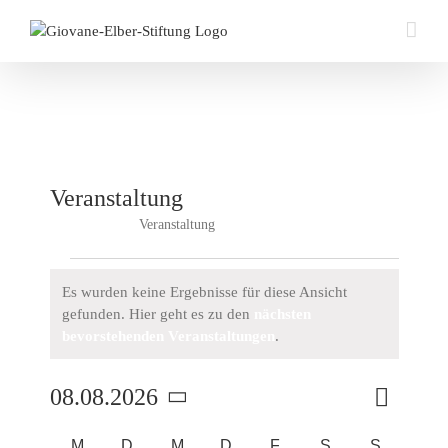
Zum
Inhalt
springen
Veranstaltung
Veranstaltung
Veranstaltungen
Veranstaltungen
Es wurden keine Ergebnisse für diese Ansicht
gefunden. Hier geht es zu den
nächsten
Hinweis
bevorstehenden Veranstaltungen
.
Veransta
08.08.2026
Monat
Suche
Veran
Ansichte
Datum
Navigati
M
MONTAG
D
DIENSTAG
M
MITTWOCH
D
DONNERSTAG
F
FREITAG
S
SAMSTAG
S
SONNT